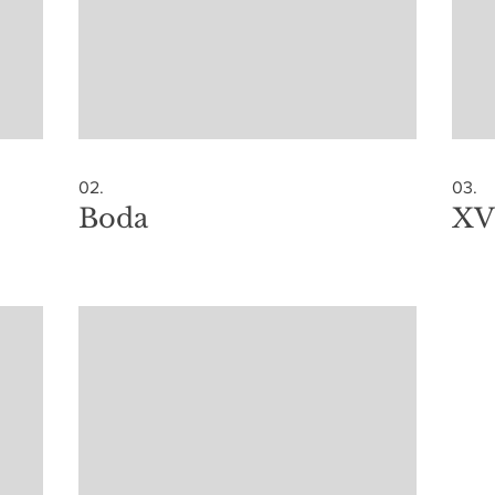
02.
03.
Boda
XV